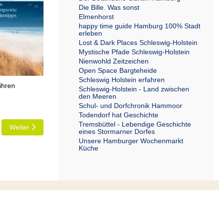
Die Bille. Was sonst
Elmenhorst
happy time guide Hamburg 100% Stadt
erleben
Lost & Dark Places Schleswig-Holstein
Mystische Pfade Schleswig-Holstein
Nienwohld Zeitzeichen
Open Space Bargteheide
Schleswig Holstein erfahren
ihren
Schleswig-Holstein - Land zwischen
den Meeren
Schul- und Dorfchronik Hammoor
Todendorf hat Geschichte
Tremsbüttel - Lebendige Geschichte
Nächster Beitrag: Die Bille. Was sonst
Weiter
eines Stormarner Dorfes
Unsere Hamburger Wochenmarkt
Küche