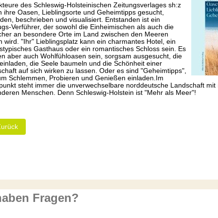
teure des Schleswig-Holsteinischen Zeitungsverlages sh:z
 ihre Oasen, Lieblingsorte und Geheimtipps gesucht,
den, beschrieben und visualisiert. Entstanden ist ein
ugs-Verführer, der sowohl die Einheimischen als auch die
her an besondere Orte im Land zwischen den Meeren
n wird. "Ihr" Lieblingsplatz kann ein charmantes Hotel, ein
stypisches Gasthaus oder ein romantisches Schloss sein. Es
n aber auch Wohlfühloasen sein, sorgsam ausgesucht, die
einladen, die Seele baumeln und die Schönheit einer
chaft auf sich wirken zu lassen. Oder es sind "Geheimtipps",
um Schlemmen, Probieren und Genießen einladen.Im
lpunkt steht immer die unverwechselbare norddeutsche Landschaft mit 
deren Menschen. Denn Schleswig-Holstein ist "Mehr als Meer"!
heriger Beitrag: Mystische Pfade Schleswig-Holstein
Zurück
haben Fragen?