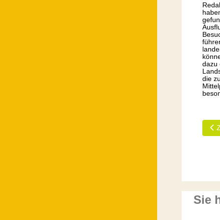
Redak
haben
gefun
Ausfl
Besuc
führe
lande
könne
dazu 
Lands
die z
Mitte
beson
Vor
Sie 