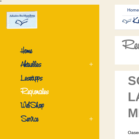
"
Home
Ko
Reg
Home
Aktuelles
Lesetipps
S
Regionales
L
WebShop
M
Service
Oasen