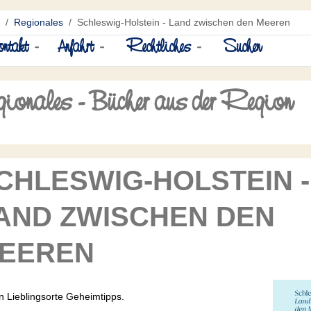
Regionales
Schleswig-Holstein - Land zwischen den Meeren
ntakt
-
Anfahrt
-
Rechtliches
-
Suchen
ionales - Bücher aus der Region
CHLESWIG-HOLSTEIN -
AND ZWISCHEN DEN
EEREN
 Lieblingsorte Geheimtipps.