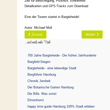
Zeit für Besichtigung, Picknick, EinkehrMit
Detailkarten und GPS-Tracks zum Download
Eine der Touren startet in Bargteheide!
Autor:
Michael Moll
Vorheriger Beitrag: happy time guide Hamburg 100%
Nächster Beitr
Zurück
Weiter
... und noch mehr Titel
700 Jahre Bargteheide - Die frühen Jahrhunderte
Bargfeld-Stegen
Bargteheide - eine lebendige Stadt
Bergführer Hamburg
Chronik Jersbek
Der Botanische Garten Hamburg
Die Bille. Was sonst
Elmenhorst
happy time guide Hamburg 100% Stadt erleben