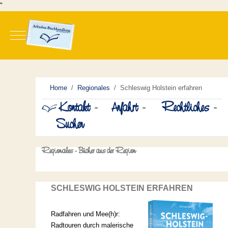
"
Mobile Menu Toggle
Home
Regionales
Schleswig Holstein erfahren
Kontakt
-
Anfahrt
-
Rechtliches
-
Suchen
Regionales - Bücher aus der Region
SCHLESWIG HOLSTEIN ERFAHREN
Radfahren und Mee(h)r:
Radtouren durch malerische