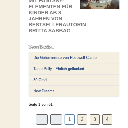
MIT FANTASY-
ELEMENTEN FÜR
KINDER AB 8
JAHREN VON
BESTSELLERAUTORIN
BRITTA SABBAG
Weitere Beiträge …
Die Geheimnisse von Rosewell Castle
Tante Polly - Ehrlich geflunkert.
39 Grad
New Dreams
Seite 1 von 61
1
2
3
4