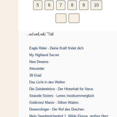
5
6
7
8
9
10
... und noch mehr Titel
Eagle Rider - Deine Kraft findet dich
My Highland Secret
New Dreams
Alexander
39 Grad
Das Licht in den Wellen
Die Zeitdetektive - Der Hinterhalt für Varus
Seaside Sisters - Lenes Inselsommerglück
Goldcrest Manor - Silken Waters
Dreamslinger - Der Ruf des Drachen.
Mein Seepferdchenhof 1. Wilde Flosse, großes Herz.