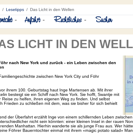
Lesetipps
Das Licht in den Wellen
ntakt
-
Anfahrt
-
Rechtliches
-
Suchen
AS LICHT IN DEN WEL
Föhr nach New York und zurück - ein Leben zwischen den
en
Familiengeschichte zwischen New York City und Föhr
vor ihrem 100. Geburtstag haut Inge Martensen ab. Mit ihrer
elin besteigt sie ein Schiff nach New York. Sie hofft, Swantje mit
r Reise zu helfen, ihren eigenen Weg zu finden. Und selbst
ch Frieden zu schließen mit dem, was sie bisher für sich behielt
nd der Überfahrt erzählt Inge von einem schillernden Leben zwischen
nterschiedlicher nicht sein könnten: einer kleinen Insel in der rauen N
erenden Manhattan. Hierhin wanderte sie als junge Frau aus. Wer hätt
eine Föhrer Bauerntochter einmal mit ihrem «magic potato salad» Man