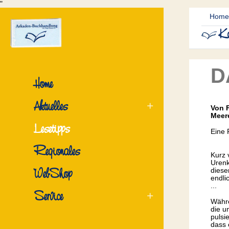
"
Home
Ko
D
Home
Aktuelles
Von 
Meer
Lesetipps
Eine 
Regionales
Kurz 
Urenk
WebShop
diese
endli
...
Service
Währe
die u
pulsi
dass 