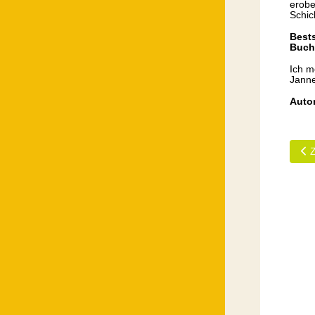
erobe
Schic
Bests
Buch
Ich m
Janne
Auto
Vor