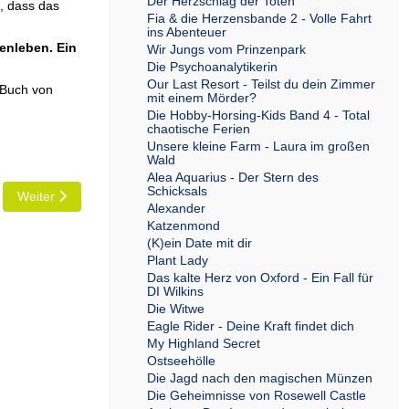
Der Herzschlag der Toten
, dass das
Fia & die Herzensbande 2 - Volle Fahrt
ins Abenteuer
enleben. Ein
Wir Jungs vom Prinzenpark
Die Psychoanalytikerin
Our Last Resort - Teilst du dein Zimmer
 Buch von
mit einem Mörder?
Die Hobby-Horsing-Kids Band 4 - Total
chaotische Ferien
Unsere kleine Farm - Laura im großen
Wald
Alea Aquarius - Der Stern des
Schicksals
Nächster Beitrag: Wilderland - Der Wald
Weiter
Alexander
Katzenmond
(K)ein Date mit dir
Plant Lady
Das kalte Herz von Oxford - Ein Fall für
DI Wilkins
Die Witwe
Eagle Rider - Deine Kraft findet dich
My Highland Secret
Ostseehölle
Die Jagd nach den magischen Münzen
Die Geheimnisse von Rosewell Castle