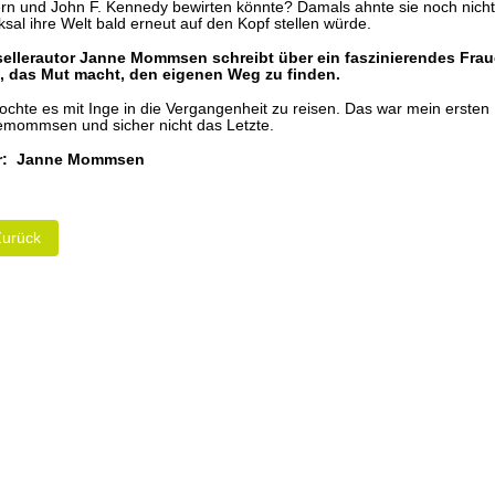
rn und John F. Kennedy bewirten könnte? Damals ahnte sie noch nicht
ksal ihre Welt bald erneut auf den Kopf stellen würde.
ellerautor Janne Mommsen schreibt über ein faszinierendes Frau
, das Mut macht, den eigenen Weg zu finden.
ochte es mit Inge in die Vergangenheit zu reisen. Das war mein ersten
mommsen und sicher nicht das Letzte.
r: Janne Mommsen
heriger Beitrag: The Striker
Zurück