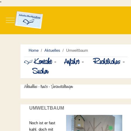
"
Mobile Menu Toggle
Home
Aktuelles
Umweltbaum
Kontakt
-
Anfahrt
-
Rechtliches
-
Suchen
Aktuelles - News - Veranstaltungen
UMWELTBAUM
Noch ist er fast
kahl, doch mit