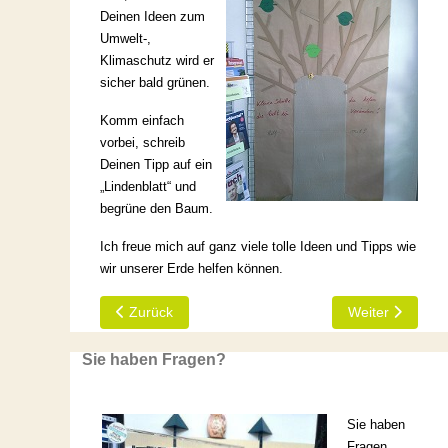
Deinen Ideen zum
Umwelt-,
Klimaschutz wird er
sicher bald grünen.
Komm einfach
vorbei, schreib
Deinen Tipp auf ein
„Lindenblatt“ und
begrüne den Baum.
Ich freue mich auf ganz viele tolle Ideen und Tipps wie
wir unserer Erde helfen können.
Vorheriger Beitrag: Alltagsmasken ab sofort hier erhäl
Nächster Beitr
Zurück
Weiter
Sie haben Fragen?
Sie haben
Fragen,